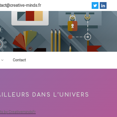
tact@creative-minds.fr
Contact
AILLEURS DANS L’UNIVERS
s by CreativemindsFr