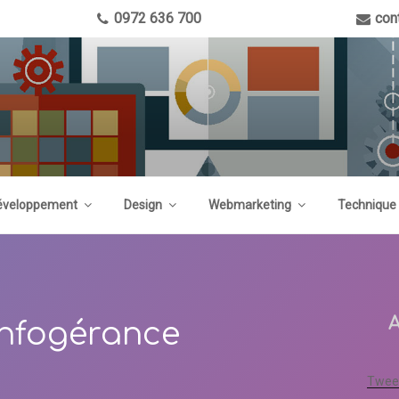
0972 636 700
con
éveloppement
Design
Webmarketing
Technique
infogérance
Tweet