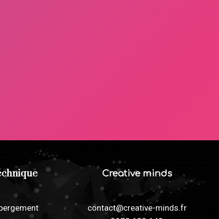
echnique
Creative minds
contact@creative-minds.fr
bergement