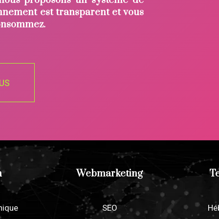
 nous proposons un système de
onnement est transparent et vous
consommez.
US
n
Webmarketing
T
hique
SEO
Hé