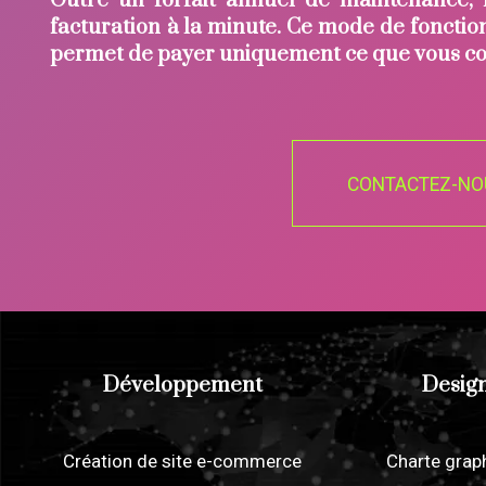
Outre un forfait annuel de maintenance,
facturation à la minute. Ce mode de foncti
permet de payer uniquement ce que vous 
CONTACTEZ-NO
Développement
Desig
Création de site e-commerce
Charte grap